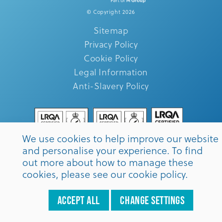
© Copyright 2026
Sitemap
Privacy Policy
Cookie Policy
Legal Information
Anti-Slavery Policy
We use cookies to help improve our website
and personalise your experience. To find
out more about how to manage these
cookies, please see our
cookie policy
.
Download Brochure
Call us
0161 655 3344
Accept all
Change settings